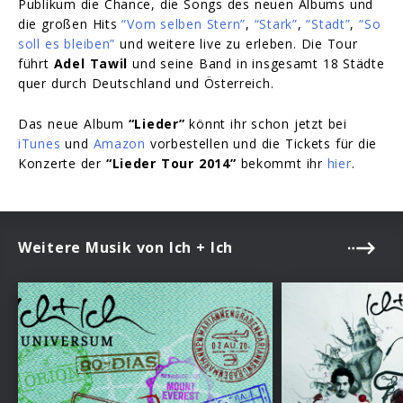
Publikum die Chance, die Songs des neuen Albums und
die großen Hits
“Vom selben Stern”
,
“Stark”
,
“Stadt”
,
“So
soll es bleiben”
und weitere live zu erleben. Die Tour
führt
Adel Tawil
und seine Band in insgesamt 18 Städte
quer durch Deutschland und Österreich.
Das neue Album
“Lieder”
könnt ihr schon jetzt bei
iTunes
und
Amazon
vorbestellen und die Tickets für die
Konzerte der
“Lieder Tour 2014”
bekommt ihr
hier
.
Weitere Musik von Ich + Ich