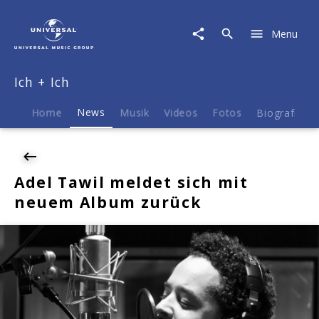
Ich
+
Menu
Ich
|
News
Ich + Ich
|
Adel
Tawil
Home
News
Musik
Videos
Fotos
Biografie
meldet
sich
mit
neuem
Adel Tawil meldet sich mit
Album
neuem Album zurück
zurück