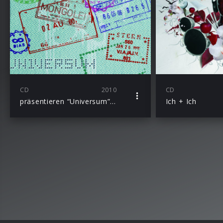
CD
2010
CD
präsentieren “Universum” als neue Single-Version mit 2 neuen Songs “Gib Was Ab” und “Zeichen”
Ich + Ich