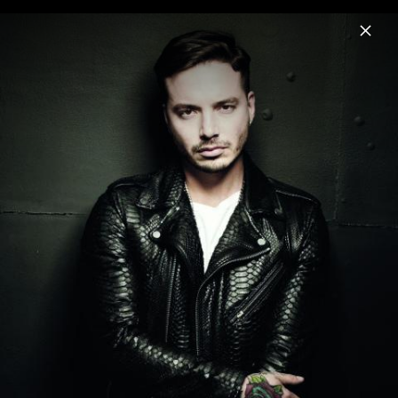
Menu
J Balvin
Home
News
Musik
Videos
Fotos
Biografie
Pressefotos "Rio" (2025)