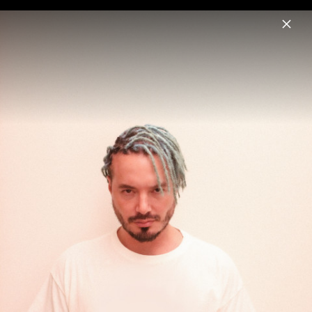
Menu
J Balvin
Home
News
Musik
Videos
Fotos
Biografie
Pressefotos "Rio" (2025)