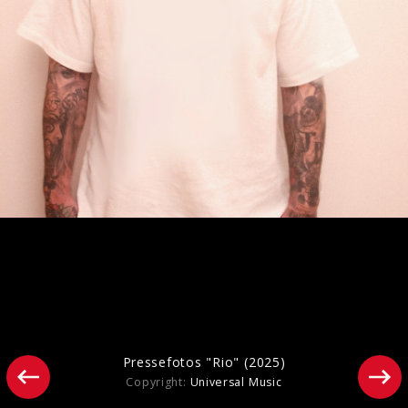
Artwork "Rio" (2025)
Pressefotos "Rio" (2025)
Copyright:
Universal Music
Pressebilder "Rayo" (2024)