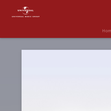
J
Balvin
|
Musik
|
Ho
Amigos