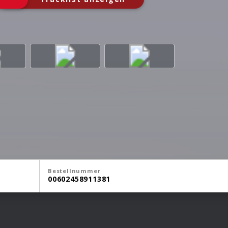
Bestellnummer
00602458911381