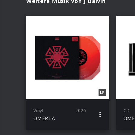
Weitere Musik von J Balvin
LP
Vinyl
2026
CD
OMERTA
OME