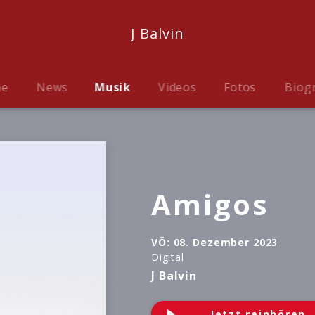
J Balvin
me
News
Musik
Videos
Fotos
Biog
Amigos
VÖ:
08. Dezember 2023
Digital
J Balvin
Jetzt reinhören