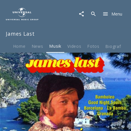
James
Last
Menu
|
Musik
|
James Last
Viva
Espana
Home
News
Musik
Videos
Fotos
Biografie