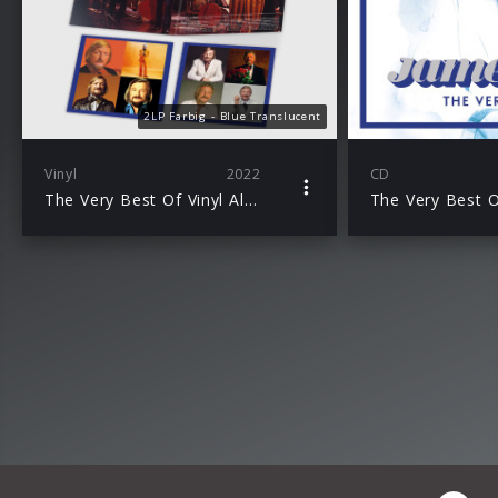
2LP Farbig - Blue Translucent
Vinyl
2022
CD
The Very Best Of Vinyl Album
The Very Best 