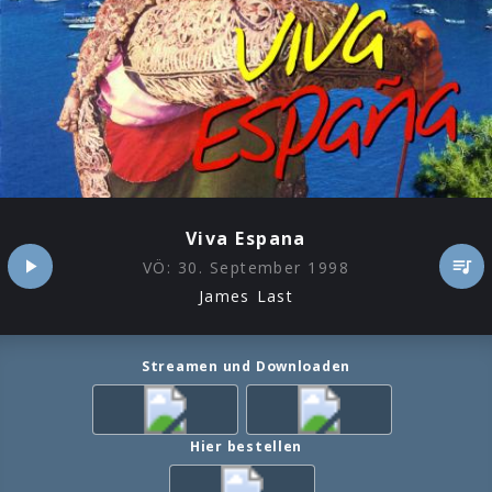
Viva Espana
VÖ:
30. September 1998
James Last
Streamen und Downloaden
Hier bestellen