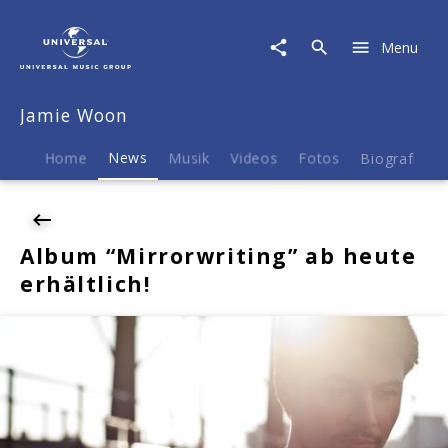
Jamie
Woon
Menu
|
News
|
Jamie Woon
Album
"Mirrorwriting"
ab
Home
News
Musik
Videos
Fotos
Biografie
heute
erhältlich!
Album “Mirrorwriting” ab heute
erhältlich!