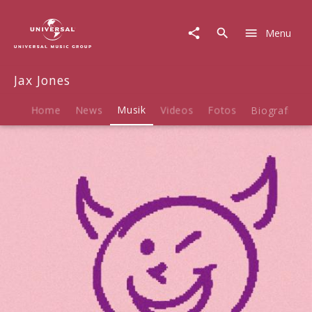
Jax
Jones
Menu
|
Musik
|
Jax Jones
Crystallise
Home
News
Musik
Videos
Fotos
Biografie