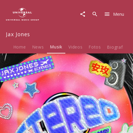
Jax
Jones
Menu
|
Musik
|
Jax Jones
Stereo
Home
News
Musik
Videos
Fotos
Biografie