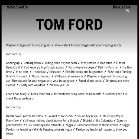
Menu
Jay-Z
Home
News
Musik
Videos
Fotos
Pressefotos 2013