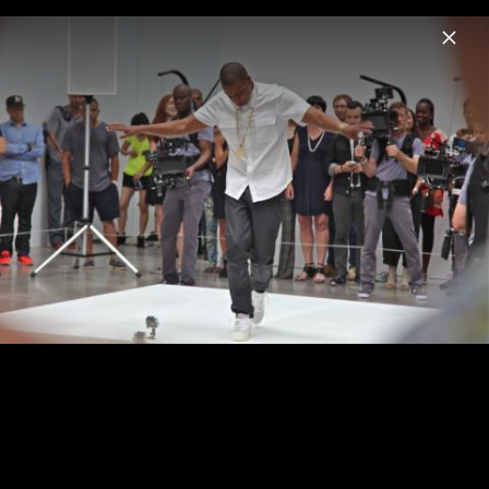
Menu
Jay-Z
Home
News
Musik
Videos
Fotos
Pressefotos 2013