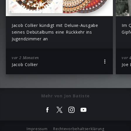
Jacob Collier kündigt mit Deluxe-Ausgabe
Im Q
seines Debütalbums eine Rückkehr ins
Gipf
Jugendzimmer an
vor 2 Monaten
vor 
Jacob Collier
Joe
Mehr von Jon Batiste
Impressum
Rechtevorbehaltserklärung