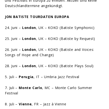
und Festivals in Europa zu erleben. Aktuell sind keine
Deutschlandtermine angekündigt.
JON BATISTE TOURDATEN EUROPA
24. Juni –
London
, UK – KOKO (Batiste Symphonic)
25. Juni –
London
, UK – KOKO (Batiste by Request)
26. Juni –
London
, UK – KOKO (Batiste and Voices:
Songs of Hope and Change)
28. Juni –
London
, UK – KOKO (Batiste Plays Soul)
5. Juli –
Perugia
, IT – Umbria Jazz Festival
7. Juli –
Monte Carlo
, MC – Monte Carlo Summer
Festival
8. Juli –
Vienne
, FR – Jazz à Vienne