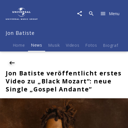
Jon
Batiste
Menu
|
News
|
Jon Batiste
Jon
Batiste
veröffentlicht
Home
News
Musik
Videos
Fotos
Biografie
erstes
Video
zu
„Black
Jon Batiste veröffentlicht erstes
Mozart“:
Video zu „Black Mozart“: neue
neue
Single
Single „Gospel Andante“
„Gospel
Andante“