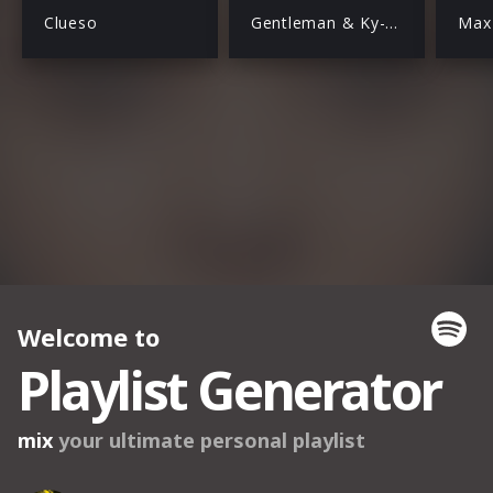
Clueso
Gentleman & Ky-Mani Marley
Max