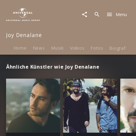
Joy
Denalane
Menu
|
Termine
Joy Denalane
Home
News
Musik
Videos
Fotos
Biografie
Ähnliche Künstler wie Joy Denalane