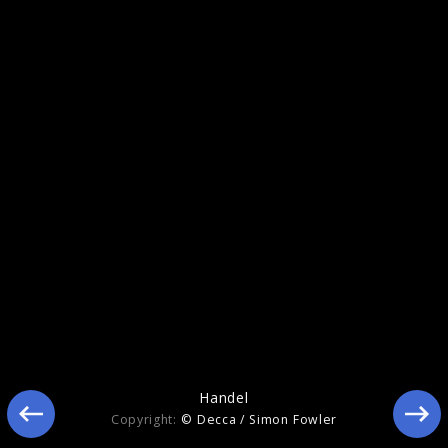
ECHO Klassik 2013: Ein Herz für Kinder
Handel
Copyright:
© Decca / Simon Fowler