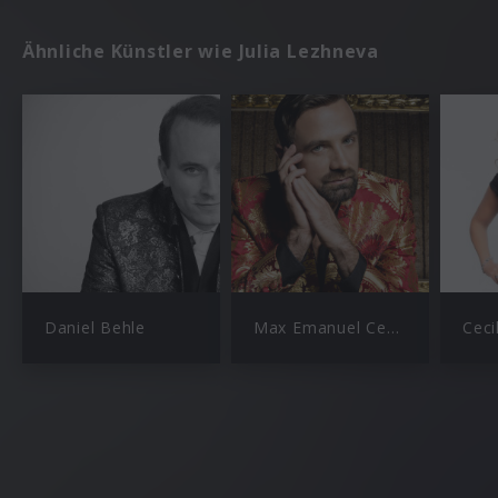
Ähnliche Künstler wie Julia Lezhneva
Daniel Behle
Max Emanuel Cencic
Ceci