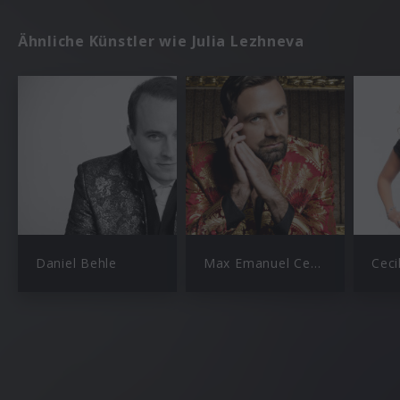
Ähnliche Künstler wie Julia Lezhneva
Daniel Behle
Max Emanuel Cencic
Ceci