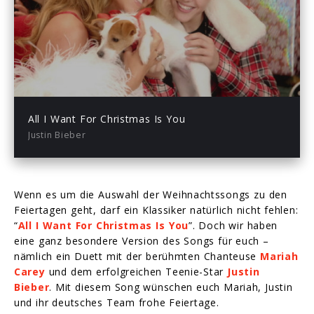
Play
-04:07
Play
Mute
Enter
fullsc
All I Want For Christmas Is You
Justin Bieber
Wenn es um die Auswahl der Weihnachtssongs zu den
Feiertagen geht, darf ein Klassiker natürlich nicht fehlen:
“
All I Want For Christmas Is You
”. Doch wir haben
eine ganz besondere Version des Songs für euch –
nämlich ein Duett mit der berühmten Chanteuse
Mariah
Carey
und dem erfolgreichen Teenie-Star
Justin
Bieber
. Mit diesem Song wünschen euch Mariah, Justin
und ihr deutsches Team frohe Feiertage.