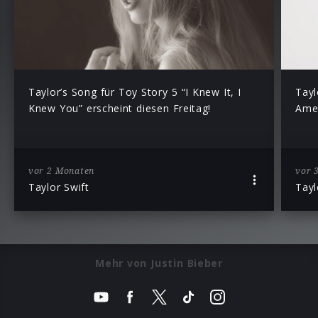
Taylor’s Song für Toy Story 5 “I Knew It, I
Tayl
Knew You” erscheint diesen Freitag!
Amer
vor 2 Monaten
vor 
Taylor Swift
Tayl
Mehr von Justin Bieber