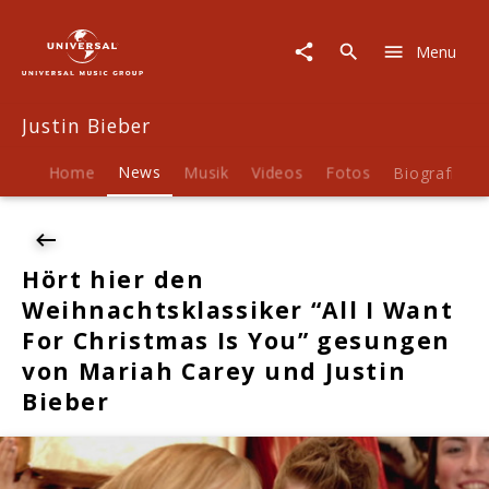
Justin
Bieber
Menu
|
News
|
Justin Bieber
Hört
hier
den
Home
News
Musik
Videos
Fotos
Biografie
Weihnachtsklassiker
"All
I
Want
Hört hier den
For
Weihnachtsklassiker “All I Want
Christmas
Is
For Christmas Is You” gesungen
You"
von Mariah Carey und Justin
gesungen
Bieber
von
Mariah
Carey
und