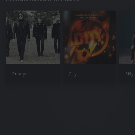
Puhdys
City
Silly