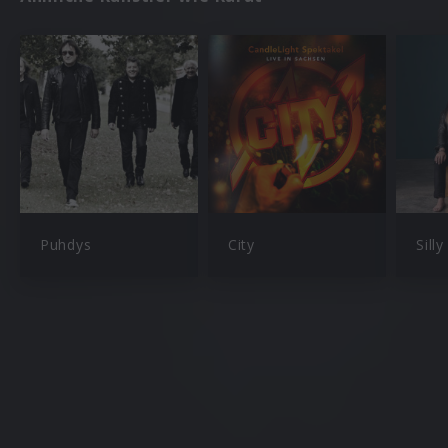
Puhdys
City
Silly