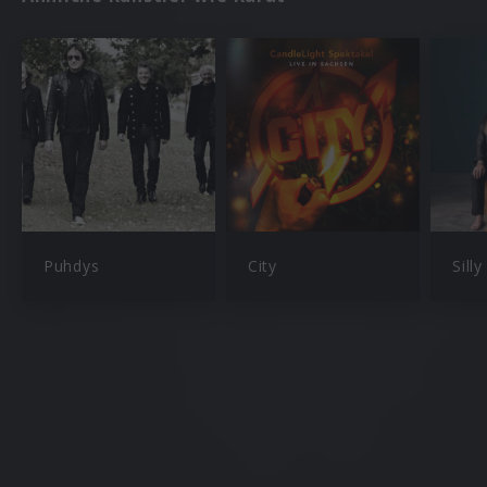
Puhdys
City
Silly