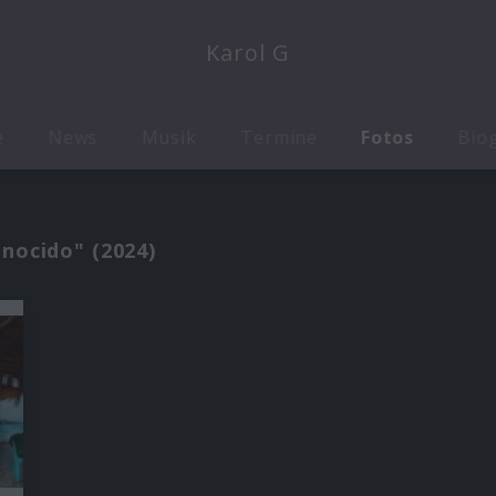
Karol G
e
News
Musik
Termine
Fotos
Biog
onocido" (2024)