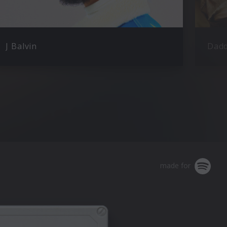
J Balvin
Dadd