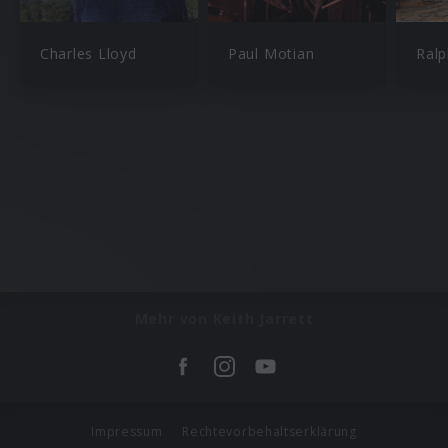
Charles Lloyd
Paul Motian
Ral
Mehr von Keith Jarrett
Impressum
Rechtevorbehaltserklärung