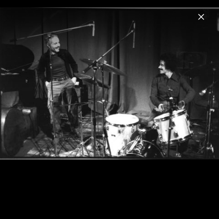
Menu
Keith Jarrett
Home
News
Musik
Videos
Fotos
Biografie
Keith Jarrett on ECM