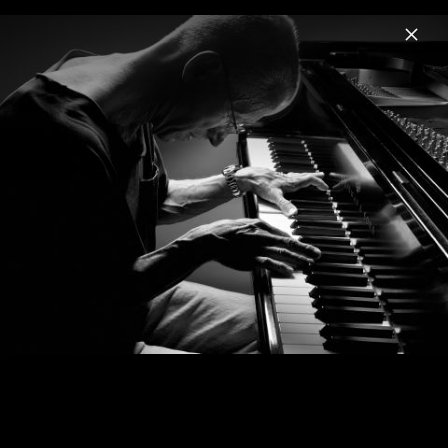
Menu
Keith Jarrett
Home
News
Musik
Videos
Fotos
Biografie
Keith Jarrett on ECM