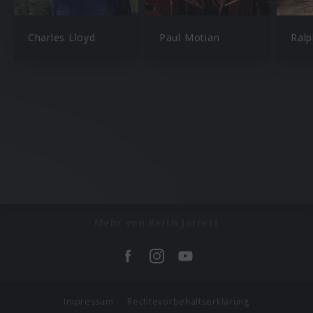
Charles Lloyd
Paul Motian
Ral
Mehr von Keith Jarrett
Impressum
Rechtevorbehaltserklärung