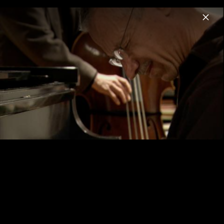
Menu
Keith Jarrett
Home
News
Musik
Videos
Fotos
Biografie
Keith Jarrett on ECM