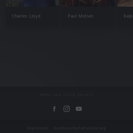
Charles Lloyd
Paul Motian
Ral
Mehr von Keith Jarrett
Impressum
Rechtevorbehaltserklärung