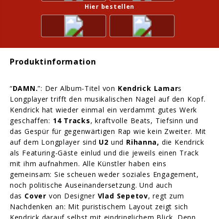
Hier bestellen
Produktinformation
“
DAMN.
”: Der Album-Titel von
Kendrick Lamar
s
Longplayer trifft den musikalischen Nagel auf den Kopf.
Kendrick hat wieder einmal ein verdammt gutes Werk
geschaffen:
14 Tracks
, kraftvolle Beats, Tiefsinn und
das Gespür für gegenwärtigen Rap wie kein Zweiter. Mit
auf dem Longplayer sind
U2
und
Rihanna,
die Kendrick
als
Featuring-Gäste einlud und die jeweils einen Track
mit ihm aufnahmen. Alle Künstler haben eins
gemeinsam: Sie scheuen weder soziales Engagement,
noch politische Auseinandersetzung. Und auch
das
Cover
von Designer
Vlad Sepetov
, regt zum
Nachdenken an: Mit puristischem Layout zeigt sich
Kendrick darauf selbst mit eindringlichem Blick. Denn