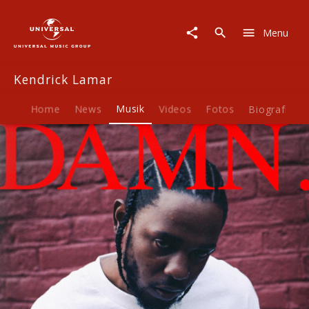
Kendrick
Lamar
Menu
|
Musik
|
Kendrick Lamar
DAMN.
Home
News
Musik
Videos
Fotos
Biografie