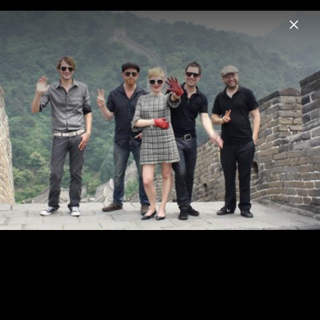
Menu
Klee
Home
News
Musik
Videos
Fotos
Biografie
Aus lauter Liebe 2011