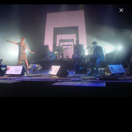
Menu
Klee
Home
News
Musik
Videos
Fotos
Biografie
Aus lauter Liebe 2011