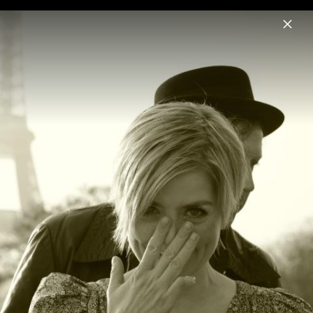
Menu
Klee
Home
News
Musik
Videos
Fotos
Biografie
Aus lauter Liebe 2011