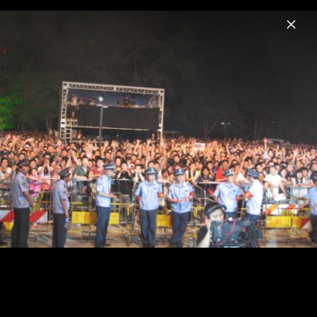
Menu
Klee
Home
News
Musik
Videos
Fotos
Biografie
Aus lauter Liebe 2011