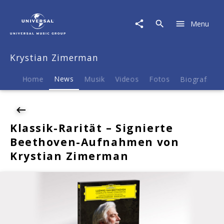
Krystian
Zimerman
Menu
|
News
|
Krystian Zimerman
Klassik-
Rarität
–
Home
News
Musik
Videos
Fotos
Biografie
Signierte
Beethoven-
Aufnahmen
von
Klassik-Rarität – Signierte
Krystian
Beethoven-Aufnahmen von
Zimerman
Krystian Zimerman