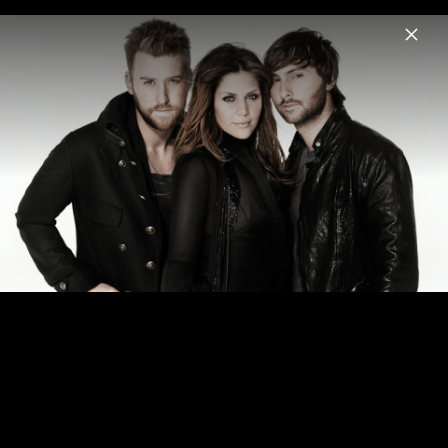
Menu
Lady A
Home
News
Musik
Videos
Fotos
Biografie
Pressebilder 2013