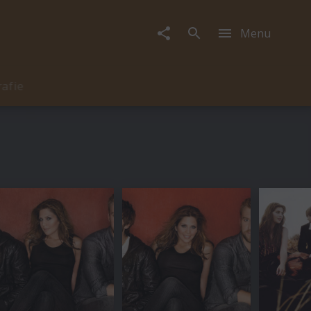
Menu
rafie