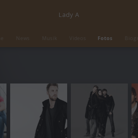
Lady A
me
News
Musik
Videos
Fotos
Biog