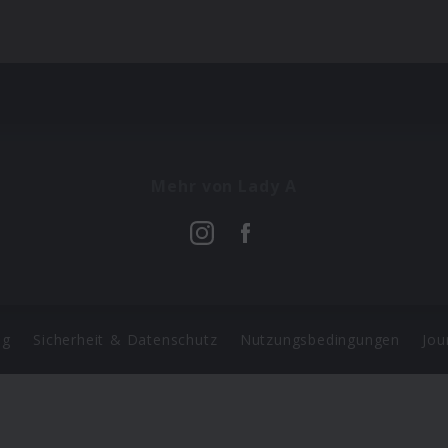
Mehr von Lady A
ng
Sicherheit & Datenschutz
Nutzungsbedingungen
Jou
Barrierefreiheit Statement
 Copyright 2026 Universal Music Group N.V. All Rights Reserve