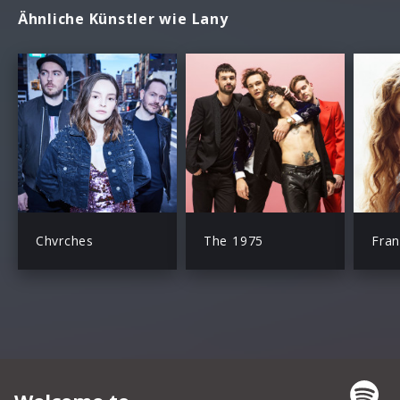
Ähnliche Künstler wie Lany
Chvrches
The 1975
Fra