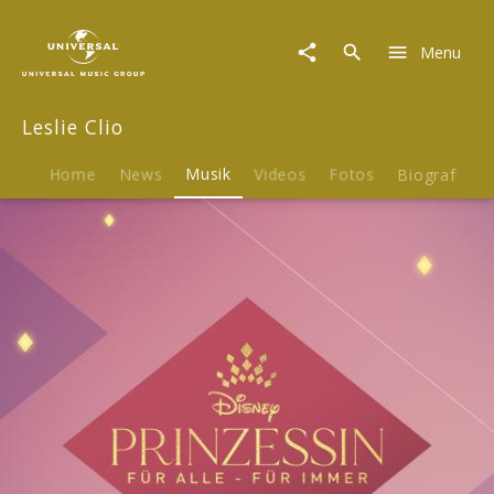
Leslie
Clio
Menu
|
Musik
|
Leslie Clio
Ich
flieg'
los
Home
News
Musik
Videos
Fotos
Biografie