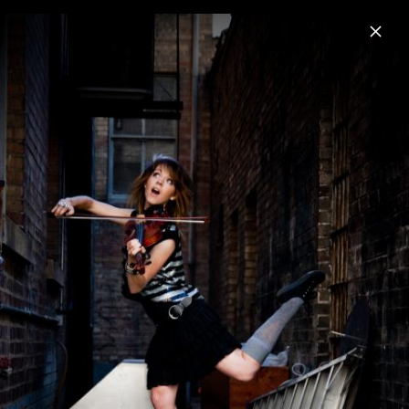
Menu
Lindsey Stirling
Home
News
Musik
Videos
Fotos
Biografie
Lindsey Stirling Pressebilder 2017