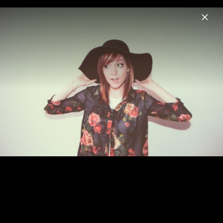
Menu
Lindsey Stirling
Home
News
Musik
Videos
Fotos
Biografie
Lindsey Stirling Pressebilder 2017