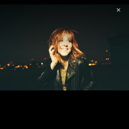
Menu
Lindsey Stirling
Home
News
Musik
Videos
Fotos
Biografie
Lindsey Stirling Pressebilder 2017