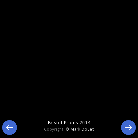
Yellow Lounge with Kian Soltani and Lisa
Batiashvili
Bristol Proms 2014
Copyright:
© Mark Douet