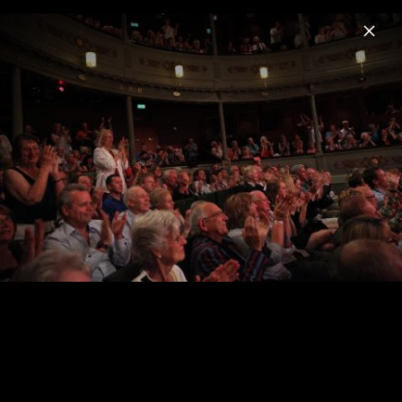
Menu
Lisa Batiashvili
Home
News
Musik
Videos
Fotos
Biografie
City Lights