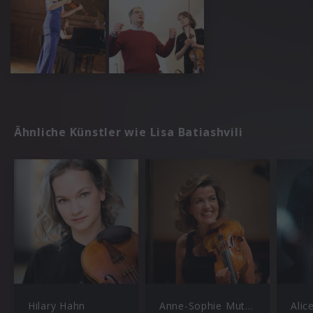
Ähnliche Künstler wie Lisa Batiashvili
Hilary Hahn
Anne-Sophie Mutter
Alic