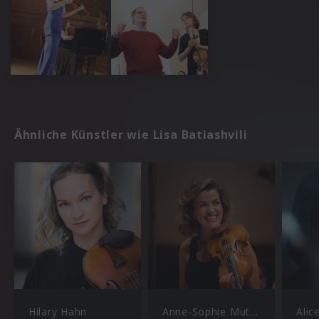
Ähnliche Künstler wie Lisa Batiashvili
Hilary Hahn
Anne-Sophie Mutter
Alic