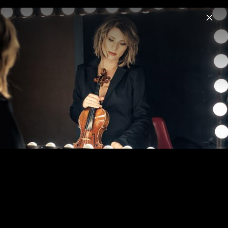
Menu
Lisa Batiashvili
Home
News
Musik
Videos
Fotos
Biografie
City Lights