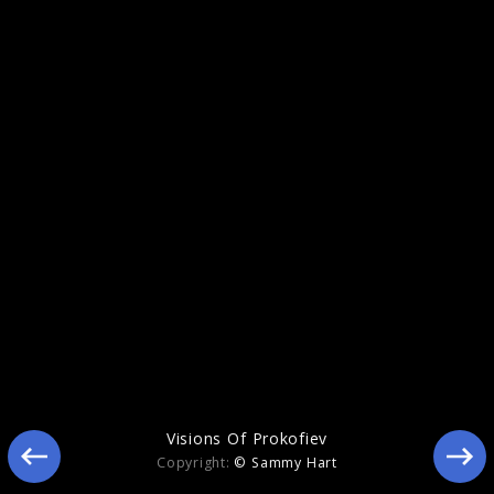
Yellow Lounge with Kian Soltani and Lisa
Batiashvili
Visions Of Prokofiev
Copyright:
© Sammy Hart