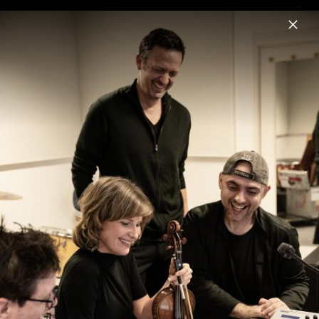
Menu
Lisa Batiashvili
Home
News
Musik
Videos
Fotos
Biografie
City Lights