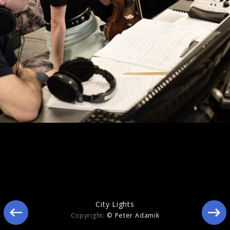
Yellow Lounge with Kian Soltani and Lisa
Batiashvili
City Lights
Copyright:
© Peter Adamik