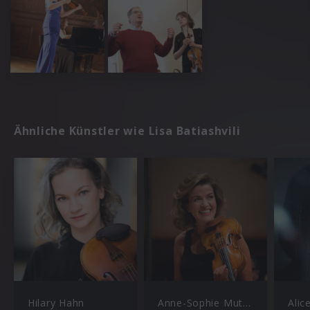
Ähnliche Künstler wie Lisa Batiashvili
Hilary Hahn
Anne-Sophie Mutter
Alic