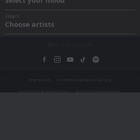
Mehr von Luciano
Impressum
Rechtevorbehaltserklärung
Sicherheit & Datenschutz
Nutzungsbedingungen
Journalistenlounge
Für Geschäftspartner
Barrierefreiheit Statement
© Copyright 2026 Universal Music Group N.V. All Rights
Reserved.