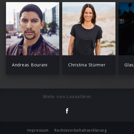
Andreas Bourani
Christina Stürmer
Glas
Mehr von Luxuslärm
Impressum
Rechtevorbehaltserklärung