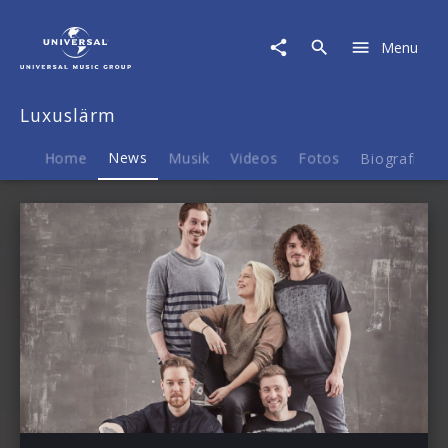
Luxuslärm
|
Menu
News
Luxuslärm
Home
News
Musik
Videos
Fotos
Biografie