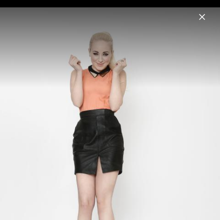
Menu
Margaret Berger
Home
News
Musik
Videos
Fotos
Biografie
Margaret Berger - Pressefotos 2013