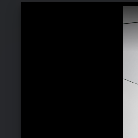
Ähnliche Künstler wie Margaret Ber
Glasperlenspiel