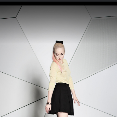
ger
Caro Emerald