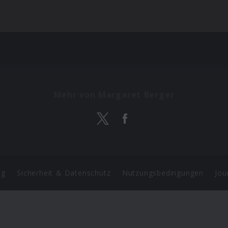
Mehr von Margaret Berger
ng
Sicherheit & Datenschutz
Nutzungsbedingungen
Jou
Barrierefreiheit Statement
 Copyright 2026 Universal Music Group N.V. All Rights Reserve