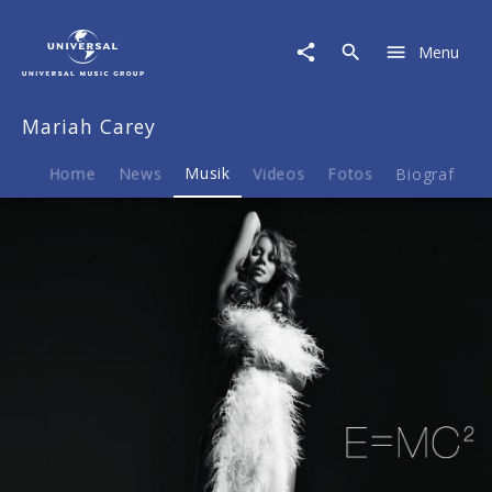
Mariah
Carey
Menu
|
Musik
|
Mariah Carey
E=MC²
Home
News
Musik
Videos
Fotos
Biografie