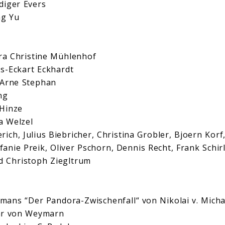
diger Evers
ng Yu
ouché
ra Christine Mühlenhof
ns-Eckart Eckhardt
: Arne Stephan
ng
 Hinze
a Welzel
ich, Julius Biebricher, Christina Grobler, Bjoern Korf
efanie Preik, Oliver Pschorn, Dennis Recht, Frank Schir
 Christoph Ziegltrum
mans “Der Pandora-Zwischenfall“ von Nikolai v. Mich
ar von Weymarn