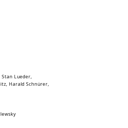
, Stan Lueder,
litz, Harald Schnürer,
alewsky