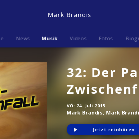
Mark Brandis
me
News
Musik
Videos
Fotos
Biog
32: Der P
Zwischenf
VÖ:
24. Juli 2015
Mark Brandis, Mark Brandi
Jetzt reinhören