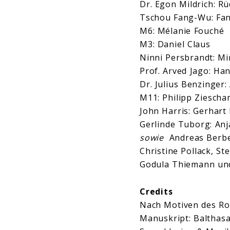
Dr. Egon Mildrich: Rü
Tschou Fang-Wu: Fa
M6: Mélanie F
M3: Daniel Claus
Ninni Persbrandt: Mi
Prof. Arved Jago: Ha
Dr. Julius Benzinger
M11: Philipp Ziescha
John Harris: Gerhart
Gerlinde Tuborg: Anj
sowie
Andreas Berber
Christine Pollack, St
Godula Thiemann und
Credits
Nach Motiven des Ro
Manuskript: Balthas