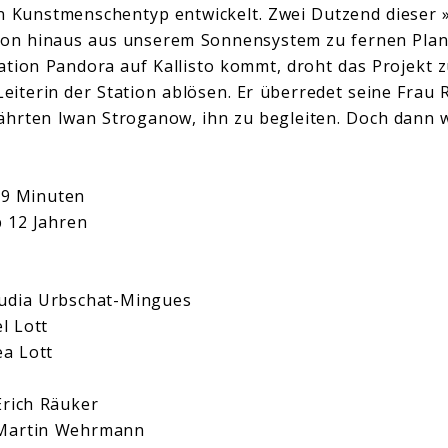
n Kunstmenschentyp entwickelt. Zwei Dutzend dieser »
tion hinaus aus unserem Sonnensystem zu fernen Plane
tation Pandora auf Kallisto kommt, droht das Projekt 
Leiterin der Station ablösen. Er überredet seine Frau 
ährten Iwan Stroganow, ihn zu begleiten. Doch dann 
 79 Minuten
 12 Jahren
audia Urbschat-Mingues
l Lott
ea Lott
Erich Räuker
 Martin Wehrmann