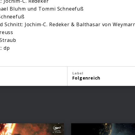
: Jochim-C. Redeker
hael Bluhm und Tommi Schneefuß
Schneefuß
d Schnitt: Jochim-C. Redeker & Balthasar von Weymar
reuss
 Straub
: dp
Label
Folgenreich