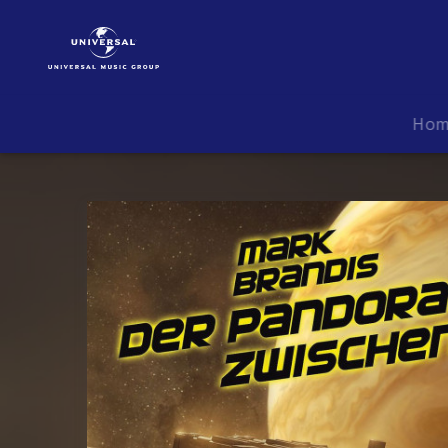
Mark
Brandis
|
Musik
|
Ho
32:
Der
Pandora-
Zwischenfall