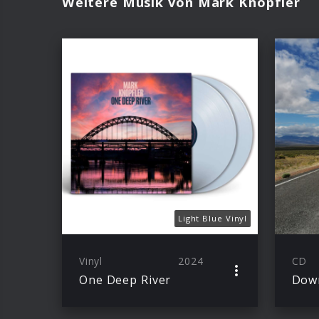
Weitere Musik von Mark Knopfler
Light Blue Vinyl
Vinyl
2024
CD
One Deep River