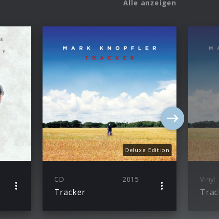
Alle anzeigen
Deluxe Edition
CD
2015
Vinyl
Tracker
Trac