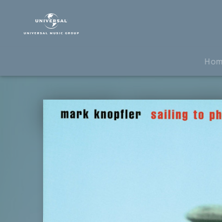
Mark
Knopfler
|
Musik
|
Ho
Sailing
To
Philadelphia