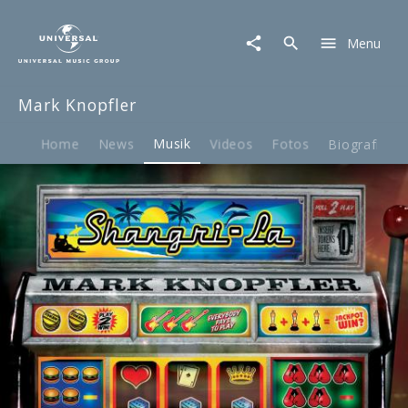
Mark
Knopfler
Menu
|
Musik
|
Mark Knopfler
Shangri-
La
Home
News
Musik
Videos
Fotos
Biografie