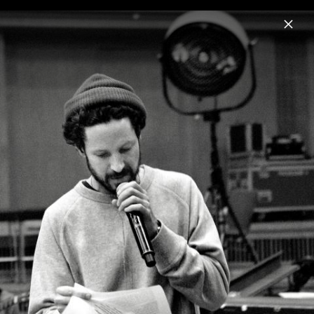
Menu
Max Herre
Home
News
Musik
Videos
Fotos
Biografie
Pressebilder 2019