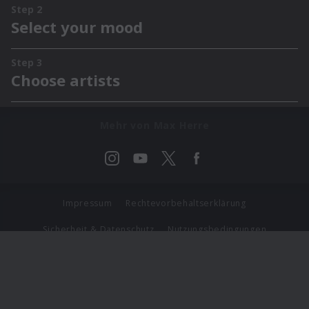
Mehr von Max Herre
Impressum
Rechtevorbehaltserklärung
Sicherheit & Datenschutz
Nutzungsbedingungen
Journalistenlounge
Für Geschäftspartner
Barrierefreiheit Statement
© Copyright 2026 Universal Music Group N.V. All Rights