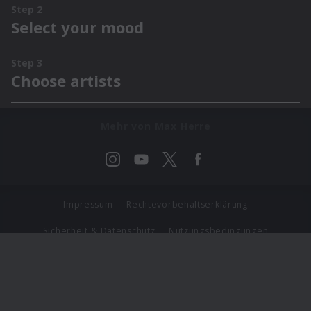
Mehr von Max Herre
Impressum
Rechtevorbehaltserklärung
Sicherheit & Datenschutz
Nutzungsbedingungen
Journalistenlounge
Für Geschäftspartner
Barrierefreiheit Statement
© Copyright 2026 Universal Music Group N.V. All Rights