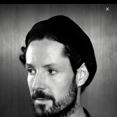
Menu
Max Herre
Home
News
Musik
Videos
Fotos
Biografie
Pressebilder 2019