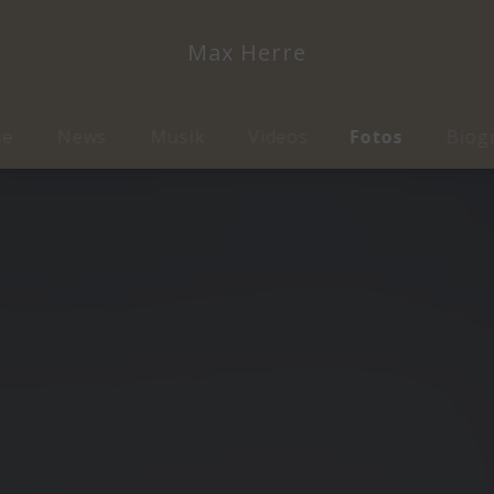
Max Herre
me
News
Musik
Videos
Fotos
Biog