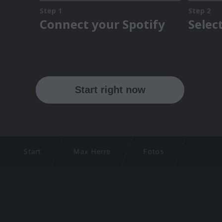
Start
Max Herre
Fotos