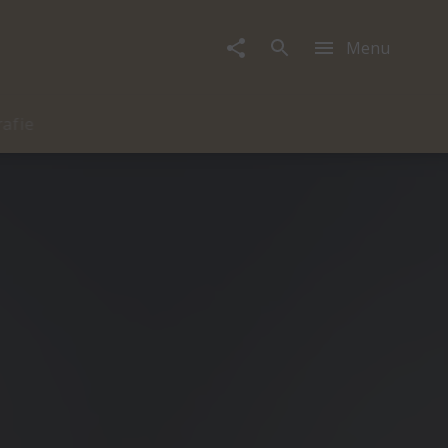
Menu
rafie