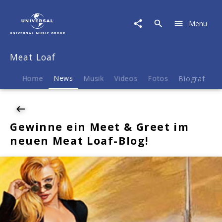
Meat
Loaf
Menu
|
News
|
Meat Loaf
Gewinne
ein
Meet
Home
News
Musik
Videos
Fotos
Biografie
&
Greet
im
neuen
Gewinne ein Meet & Greet im
Meat
neuen Meat Loaf-Blog!
Loaf-
Blog!