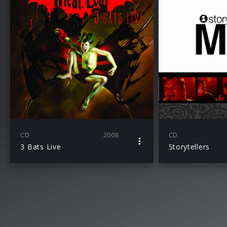
CD
2008
CD
3 Bats Live
Storytellers