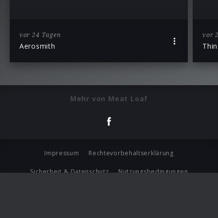
vor 24 Tagen
vor 
Aerosmith
Thin
Mehr von Meat Loaf
Impressum
Rechtevorbehaltserklärung
Sicherheit & Datenschutz
Nutzungsbedingungen
Journalistenlounge
Für Geschäftspartner
Barrierefreiheit Statement